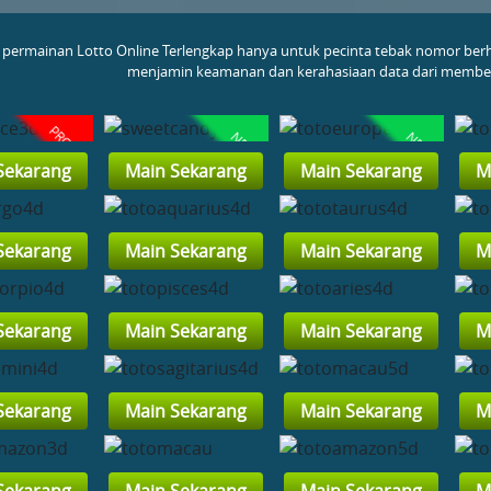
permainan Lotto Online Terlengkap hanya untuk pecinta tebak nomor berha
menjamin keamanan dan kerahasiaan data dari memb
PROMO
NEW
NEW
Sekarang
Main Sekarang
Main Sekarang
M
Sekarang
Main Sekarang
Main Sekarang
M
Sekarang
Main Sekarang
Main Sekarang
M
Sekarang
Main Sekarang
Main Sekarang
M