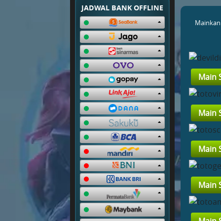
JADWAL BANK OFFLINE
Mainkan 
Main 
Main 
Main 
Main 