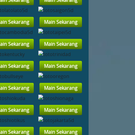
ain Sekarang
Main Sekarang
ain Sekarang
Main Sekarang
ain Sekarang
Main Sekarang
ain Sekarang
Main Sekarang
ain Sekarang
Main Sekarang
ain Sekarang
Main Sekarang
ain Sekarang
Main Sekarang