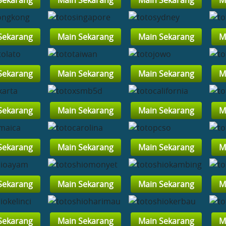
Sekarang
Main Sekarang
Main Sekarang
M
Sekarang
Main Sekarang
Main Sekarang
M
Sekarang
Main Sekarang
Main Sekarang
M
Sekarang
Main Sekarang
Main Sekarang
M
Sekarang
Main Sekarang
Main Sekarang
M
Sekarang
Main Sekarang
Main Sekarang
M
Sekarang
Main Sekarang
Main Sekarang
M